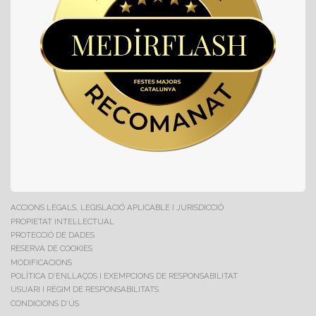
ACCIONS LEGALS, LEGISLACIÓ APLICABLE I JURISDICCIÓ
PROPIETAT INTEL·LECTUAL
PROTECCIÓ DE DADES
RESERVA DE COOKIES
MODIFICACIONS
POLÍTICA D'ENLLAÇOS I EXEMPCIONS DE RESPONSABILITAT
USUARI I RÈGIM DE RESPONSABILITATS
CONDICIONS D'ÚS