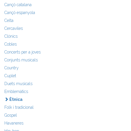
Cançó catalana
Cançó espanyola
Celta
Cercaviles
Clònics
Cobles
Concerts per a joves
Conjunts musicals
Country
Cuplet
Duets musicals
Emblemàtics
Ètnica
Folk i tradicional
Gospel
Havaneres
Hip-hop