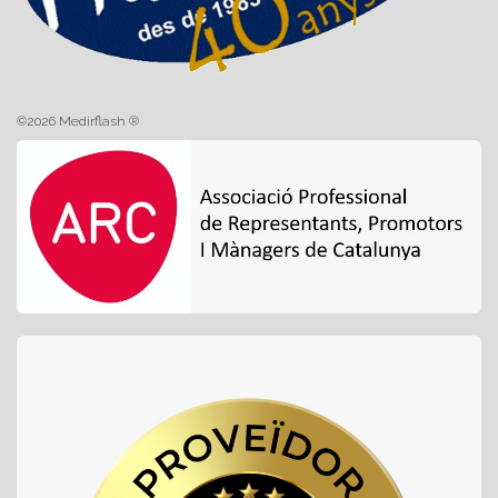
©2026 Medirflash ®