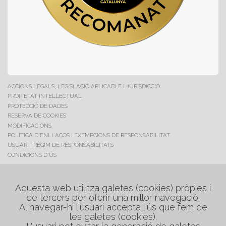
ACCIONS LEGALS, LEGISLACIÓ APLICABLE I JURISDICCIÓ
PROPIETAT INTEL·LECTUAL
PROTECCIÓ DE DADES
RESERVA DE COOKIES
MODIFICACIONS
POLÍTICA D'ENLLAÇOS I EXEMPCIONS DE RESPONSABILITAT
USUARI I RÈGIM DE RESPONSABILITATS
CONDICIONS D'ÚS
C/. Maestrat, 17
Polig. Industrial "Les Salines"
Aquesta web utilitza galetes (cookies) pròpies i
08880 Cubelles (Barcelona)
de tercers per oferir una millor navegació.
Al navegar-hi l'usuari accepta l'ús que fem de
Tel. +34 938 954 048
les galetes (cookies).
Tel. +34 608 749 234