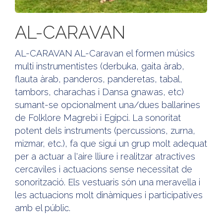
AL-CARAVAN
AL-CARAVAN AL-Caravan el formen músics
multi instrumentistes (derbuka, gaita àrab,
flauta àrab, panderos, panderetas, tabal,
tambors, charachas i Dansa gnawas, etc)
sumant-se opcionalment una/dues ballarines
de Folklore Magrebi i Egipci. La sonoritat
potent dels instruments (percussions, zurna,
mizmar, etc.), fa que sigui un grup molt adequat
per a actuar a l'aire lliure i realitzar atractives
cercaviles i actuacions sense necessitat de
sonorització. Els vestuaris són una meravella i
les actuacions molt dinàmiques i participatives
amb el públic.