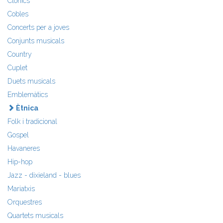
Clònics
Cobles
Concerts per a joves
Conjunts musicals
Country
Cuplet
Duets musicals
Emblemàtics
Ètnica
Folk i tradicional
Gospel
Havaneres
Hip-hop
Jazz - dixieland - blues
Mariatxis
Orquestres
Quartets musicals