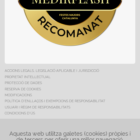
ACCIONS LEGALS, LEGISLACIÓ APLICABLE I JURISDICCIÓ
PROPIETAT INTEL·LECTUAL
PROTECCIÓ DE DADES
RESERVA DE COOKIES
MODIFICACIONS
POLÍTICA D'ENLLAÇOS I EXEMPCIONS DE RESPONSABILITAT
USUARI I RÈGIM DE RESPONSABILITATS
CONDICIONS D'ÚS
C/. Maestrat, 17
Polig. Industrial "Les Salines"
Aquesta web utilitza galetes (cookies) pròpies i
08880 Cubelles (Barcelona)
de tercers per oferir una millor navegació.