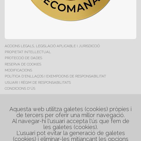
ACCIONS LEGALS, LEGISLACIÓ APLICABLE I JURISDICCIÓ
PROPIETAT INTEL·LECTUAL
PROTECCIÓ DE DADES
RESERVA DE COOKIES
MODIFICACIONS
POLÍTICA D'ENLLAÇOS I EXEMPCIONS DE RESPONSABILITAT
USUARI I RÈGIM DE RESPONSABILITATS
CONDICIONS D'ÚS
C/. Maestrat, 17
Polig. Industrial "Les Salines"
Aquesta web utilitza galetes (cookies) pròpies i
de tercers per oferir una millor navegació.
08880 Cubelles (Barcelona)
Al navegar-hi l'usuari accepta l'ús que fem de
Tel. +34 938 954 048
les galetes (cookies).
Tel. +34 608 749 234
L'usuari pot evitar la generació de galetes
medirflash@medirflash.cat
(cookies) i eliminar-les mitjançant les opcions