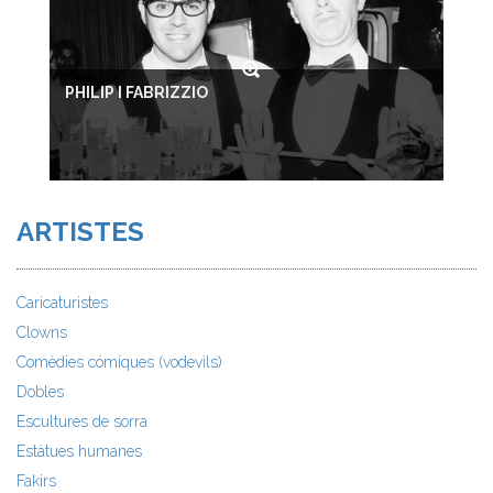
PHILIP I FABRIZZIO
ARTISTES
Caricaturistes
Clowns
Comèdies cómiques (vodevils)
Dobles
Escultures de sorra
Estàtues humanes
Fakirs