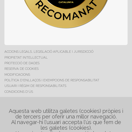
ACCIONS LEGALS, LEGISLACIÓ APLICABLE I JURISDICCIÓ
PROPIETAT INTEL·LECTUAL
PROTECCIÓ DE DADES
RESERVA DE COOKIES
MODIFICACIONS
POLÍTICA D'ENLLAÇOS I EXEMPCIONS DE RESPONSABILITAT
USUARI I RÈGIM DE RESPONSABILITATS
CONDICIONS D'ÚS
C/. Maestrat, 17
Polig. Industrial "Les Salines"
Aquesta web utilitza galetes (cookies) pròpies i
08880 Cubelles (Barcelona)
de tercers per oferir una millor navegació.
Al navegar-hi l'usuari accepta l'ús que fem de
Tel. +34 938 954 048
les galetes (cookies).
Tel. +34 608 749 234