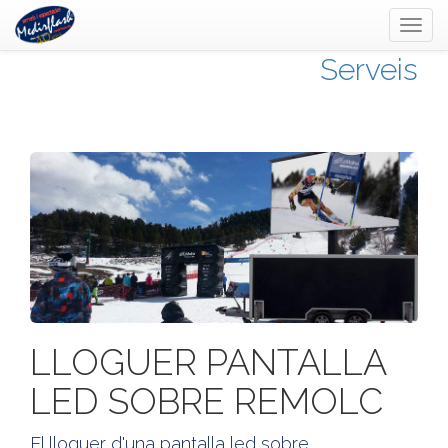
Toggl
naviga
Serveis
LLOGUER PANTALLA
LED SOBRE REMOLC
El lloguer d'una pantalla led sobre