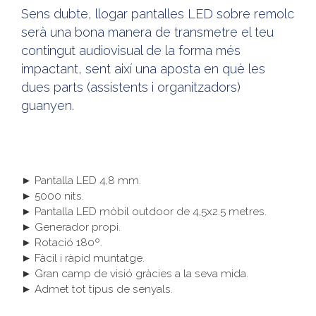
Sens dubte, llogar pantalles LED sobre remolc
serà una bona manera de transmetre el teu
contingut audiovisual de la forma més
impactant, sent així una aposta en què les
dues parts (assistents i organitzadors)
guanyen.
► Pantalla LED 4,8 mm.
► 5000 nits.
► Pantalla LED mòbil outdoor de 4,5x2.5 metres.
► Generador propi.
► Rotació 180º.
► Fàcil i ràpid muntatge.
► Gran camp de visió gràcies a la seva mida.
► Admet tot tipus de senyals.