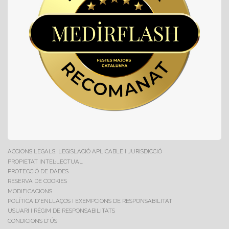
ACCIONS LEGALS, LEGISLACIÓ APLICABLE I JURISDICCIÓ
PROPIETAT INTEL·LECTUAL
PROTECCIÓ DE DADES
RESERVA DE COOKIES
MODIFICACIONS
POLÍTICA D'ENLLAÇOS I EXEMPCIONS DE RESPONSABILITAT
USUARI I RÈGIM DE RESPONSABILITATS
CONDICIONS D'ÚS