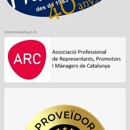
©2026 Medirflash ®