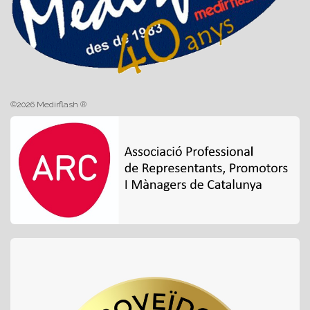
©2026 Medirflash ®