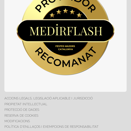
ACCIONS LEGALS, LEGISLACIÓ APLICABLE I JURISDICCIÓ
PROPIETAT INTEL·LECTUAL
PROTECCIÓ DE DADES
RESERVA DE COOKIES
MODIFICACIONS
POLÍTICA D'ENLLAÇOS I EXEMPCIONS DE RESPONSABILITAT