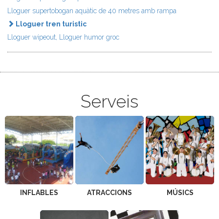
Lloguer supertobogan aquàtic de 40 metres amb rampa
Lloguer tren turistic
Lloguer wipeout, Lloguer humor groc
Serveis
INFLABLES
ATRACCIONS
MÚSICS