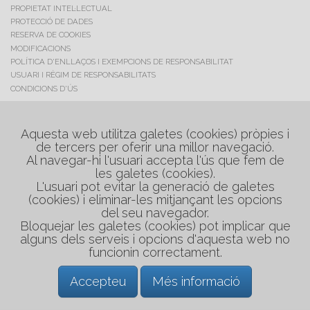
PROPIETAT INTEL·LECTUAL
PROTECCIÓ DE DADES
RESERVA DE COOKIES
MODIFICACIONS
POLÍTICA D'ENLLAÇOS I EXEMPCIONS DE RESPONSABILITAT
USUARI I RÈGIM DE RESPONSABILITATS
CONDICIONS D'ÚS
C/. Maestrat, 17
Polig. Industrial "Les Salines"
Aquesta web utilitza galetes (cookies) pròpies i
08880 Cubelles (Barcelona)
de tercers per oferir una millor navegació.
Al navegar-hi l'usuari accepta l'ús que fem de
Tel. +34 938 954 048
les galetes (cookies).
Tel. +34 608 749 234
L'usuari pot evitar la generació de galetes
medirflash@medirflash.cat
(cookies) i eliminar-les mitjançant les opcions
del seu navegador.
Bloquejar les galetes (cookies) pot implicar que
alguns dels serveis i opcions d'aquesta web no
funcionin correctament.
Accepteu
Més informació