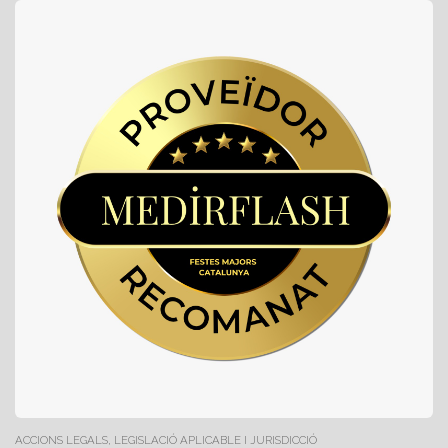
ACCIONS LEGALS, LEGISLACIÓ APLICABLE I JURISDICCIÓ