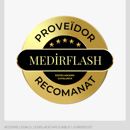
ACCIONS LEGALS, LEGISLACIÓ APLICABLE I JURISDICCIÓ