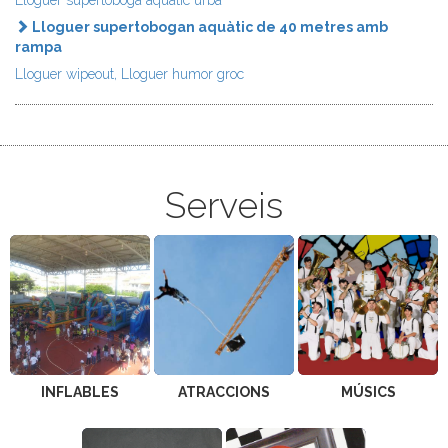
Lloguer supertobogan aquàtic de 40 metres amb
rampa
Lloguer wipeout, Lloguer humor groc
Serveis
INFLABLES
ATRACCIONS
MÚSICS