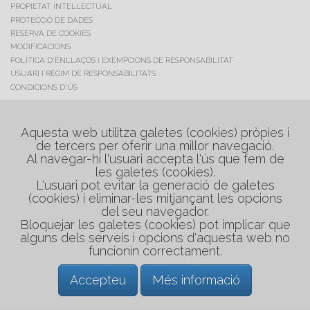
PROPIETAT INTEL·LECTUAL
PROTECCIÓ DE DADES
RESERVA DE COOKIES
MODIFICACIONS
POLÍTICA D'ENLLAÇOS I EXEMPCIONS DE RESPONSABILITAT
USUARI I RÈGIM DE RESPONSABILITATS
CONDICIONS D'ÚS
C/. Maestrat, 17
Polig. Industrial "Les Salines"
Aquesta web utilitza galetes (cookies) pròpies i
08880 Cubelles (Barcelona)
de tercers per oferir una millor navegació.
Al navegar-hi l'usuari accepta l'ús que fem de
Tel. +34 938 954 048
les galetes (cookies).
Tel. +34 608 749 234
L'usuari pot evitar la generació de galetes
medirflash@medirflash.cat
(cookies) i eliminar-les mitjançant les opcions
del seu navegador.
Bloquejar les galetes (cookies) pot implicar que
alguns dels serveis i opcions d'aquesta web no
funcionin correctament.
Accepteu
Més informació