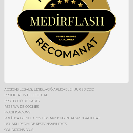
ACCIONS LEGALS, LEGISLACIÓ APLICABLE I JURISDICCIÓ
PROPIETAT INTEL·LECTUAL
PROTECCIÓ DE DADES
RESERVA DE COOKIES
MODIFICACIONS
POLÍTICA D'ENLLAÇOS I EXEMPCIONS DE RESPONSABILITAT
USUARI I RÈGIM DE RESPONSABILITATS
CONDICIONS D'ÚS