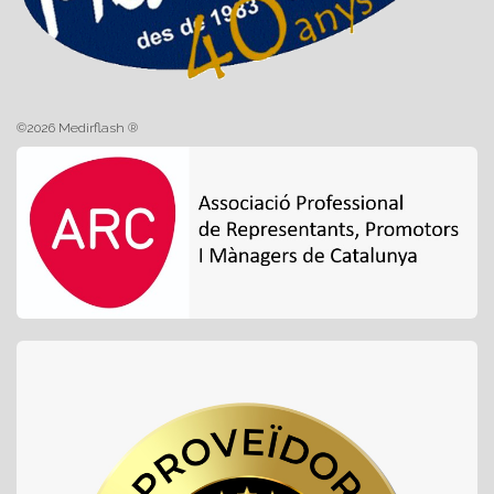
©2026 Medirflash ®