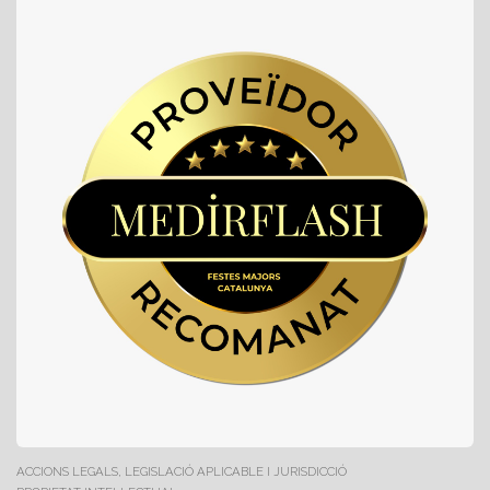
ACCIONS LEGALS, LEGISLACIÓ APLICABLE I JURISDICCIÓ