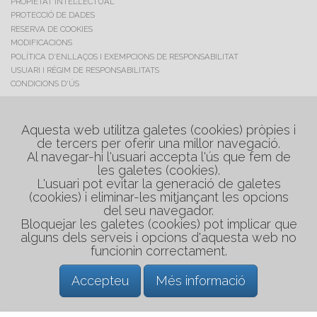
PROPIETAT INTEL·LECTUAL
PROTECCIÓ DE DADES
RESERVA DE COOKIES
MODIFICACIONS
POLÍTICA D'ENLLAÇOS I EXEMPCIONS DE RESPONSABILITAT
USUARI I RÈGIM DE RESPONSABILITATS
CONDICIONS D'ÚS
C/. Maestrat, 17
Polig. Industrial "Les Salines"
Aquesta web utilitza galetes (cookies) pròpies i
de tercers per oferir una millor navegació.
08880 Cubelles (Barcelona)
Al navegar-hi l'usuari accepta l'ús que fem de
Tel. +34 938 954 048
les galetes (cookies).
Tel. +34 608 749 234
L'usuari pot evitar la generació de galetes
medirflash@medirflash.cat
(cookies) i eliminar-les mitjançant les opcions
del seu navegador.
Bloquejar les galetes (cookies) pot implicar que
alguns dels serveis i opcions d'aquesta web no
funcionin correctament.
Accepteu
Més informació