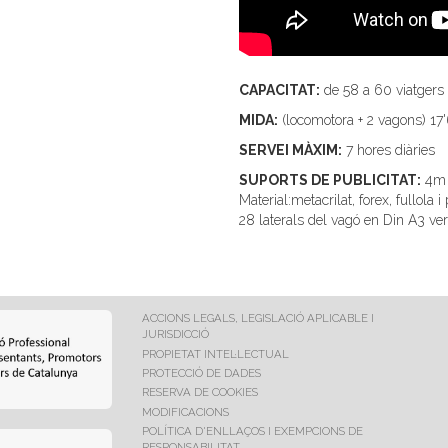
CAPACITAT:
de 58 a 60 viatgers
MIDA:
(locomotora + 2 vagons) 1
SERVEI MÀXIM:
7 hores diàries
SUPORTS DE PUBLICITAT:
4m d
Material:metacrilat, forex, fullola 
28 laterals del vagó en Din A3 ver
ACCIONS LEGALS, LEGISLACIÓ APLICABLE I
JURISDICCIÓ
PROPIETAT INTEL·LECTUAL
PROTECCIÓ DE DADES
RESERVA DE COOKIES
MODIFICACIONS
POLÍTICA D'ENLLAÇOS I EXEMPCIONS DE
RESPONSABILITAT