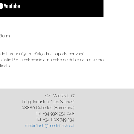
7'60 m
e llarg x 0'50 m d'alçada 2 suports per vagó
i plàstic Per la col·locació amb cel·lo de doble cara o velcro
ticals
C/. Maestrat, 17
Polig. Industrial "Les Salines"
08880 Cubelles (Barcelona)
Tel. +34 938 954 048
Tel. +34 608 749 234
medirflash@medirflash.cat