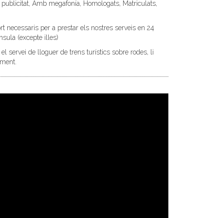
publicitat, Amb megafonía, Homologats, Matriculats,
t necessaris per a prestar els nostres serveis en 24
nsula (excepte illes)
el servei de lloguer de trens turístics sobre rodes, li
iment.