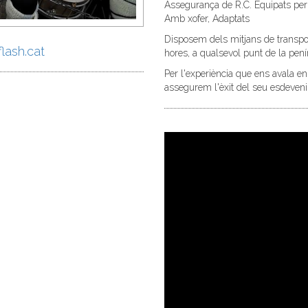
Assegurança de R.C. Equipats per 
Amb xofer, Adaptats
Disposem dels mitjans de transpor
ash.cat
hores, a qualsevol punt de la pení
Per l'experiència que ens avala en 
assegurem l'èxit del seu esdeven