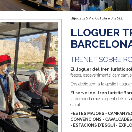
dijous, 20 / d’octubre / 2011
LLOGUER T
BARCELON
TRENET SOBRE R
El lloguer del tren turístic s
festes, esdeveniments, campanyes p
Ens dediquem a la gestió i lloguer
El servei del tren turístic Ba
la demanda més exigent dels usuar
ciutat.
FESTES MAJORS - CAMPANYES 
CONVENCIONS - CAVALCADES
- ESTACIONS D'ESQUÍ - EXP